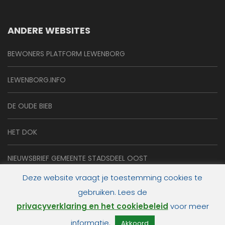
ANDERE WEBSITES
BEWONERS PLATFORM LEWENBORG
LEWENBORG.INFO
DE OUDE BIEB
HET DOK
NIEUWSBRIEF GEMEENTE STADSDEEL OOST
Deze website vraagt je toestemming cookies te
gebruiken. Lees de
privacyverklaring en het cookiebeleid
voor meer
© 2026
de Lewenborger online
.
informatie.
Akkoord