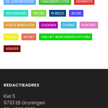
DE LEWENBORGER
FAMILIEBERICHTEN
GEMEENTE
GEZONDHEID
GROEN
IN BEELD
JEUGD
KORTE BERICHTEN
OUDEREN
OVERIG
PORTRET
PUZZEL
SPORT
VAN HET BEWONERSPLATFORM
VERKEER
REDACTIEADRES
Kiel 5
9733 EB Groningen