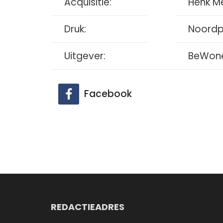
Acquisitie:
Henk M
Druk:
Noordpe
Uitgever:
BeWone
Facebook
REDACTIEADRES