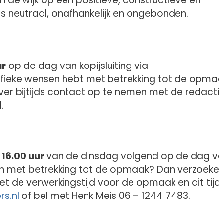
 de wijk op een positieve, constructieve en
is neutraal, onafhankelijk en ongebonden.
ur
op de dag van kopijsluiting via
cifieke wensen hebt met betrekking tot de opma
over bijtijds contact op te nemen met de redacti
.
t
16.00 uur
van de dinsdag volgend op de dag v
nsen met betrekking tot de opmaak? Dan verzoek
met de verwerkingstijd voor de opmaak en dit tij
s.nl
of bel met Henk Meis 06 – 1244 7483.