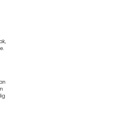
ak,
e.
an
en
dig