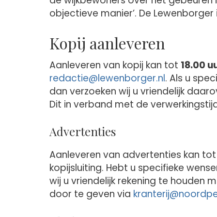
de wijkbewoners over het gebeuren in
objectieve manier’. De Lewenborger 
Kopij aanleveren
Aanleveren van kopij kan tot
18.00 u
redactie@
lewenborger.nl
. Als u spe
dan verzoeken wij u vriendelijk daar
Dit in verband met de verwerkingstijd
Advertenties
Aanleveren van advertenties kan to
kopijsluiting. Hebt u specifieke we
wij u vriendelijk rekening te houden 
door te geven via
kranterij@
noordper