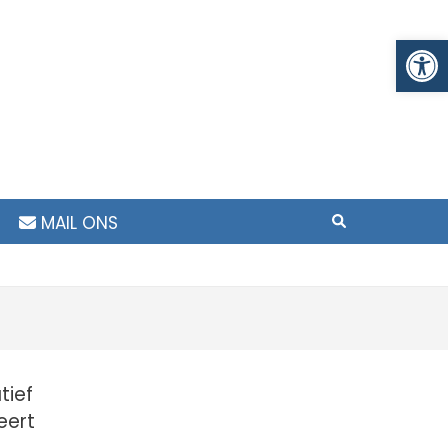
To
MAIL ONS
tief
eert