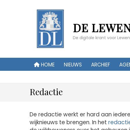
DE LEWE
De digitale krant voor Lew
HOME
NIEUWS
ARCHIEF
AGE
Redactie
De redactie werkt er hard aan iedere
wijknieuws te brengen. In het
redacti