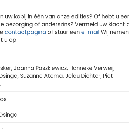
n uw kopij in één van onze edities? Of hebt u ee
 de bezorging of anderszins? Vermeld uw klacht 
de
contactpagina
of stuur een
e-mail
Wij nemen
t u op.
sker, Joanna Paszkiewicz, Hanneke Verweij,
Osinga, Suzanne Atema, Jelou Dichter, Piet
.
Bos
 Osinga