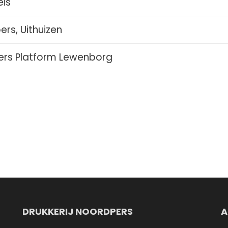
eis
rs, Uithuizen
rs Platform Lewenborg
DRUKKERIJ NOORDPERS
A