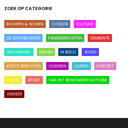
ZOEK OP CATEGORIE
BOUWEN & WONEN
COVID19
CULTUUR
DE LEWENBORGER
FAMILIEBERICHTEN
GEMEENTE
GEZONDHEID
GROEN
IN BEELD
JEUGD
KORTE BERICHTEN
OUDEREN
OVERIG
PORTRET
PUZZEL
SPORT
VAN HET BEWONERSPLATFORM
VERKEER