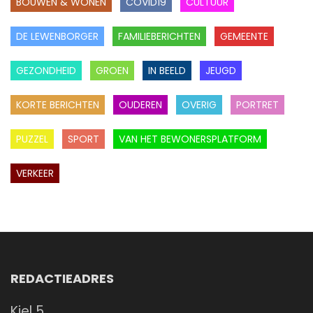
BOUWEN & WONEN
COVID19
CULTUUR
DE LEWENBORGER
FAMILIEBERICHTEN
GEMEENTE
GEZONDHEID
GROEN
IN BEELD
JEUGD
KORTE BERICHTEN
OUDEREN
OVERIG
PORTRET
PUZZEL
SPORT
VAN HET BEWONERSPLATFORM
VERKEER
REDACTIEADRES
Kiel 5