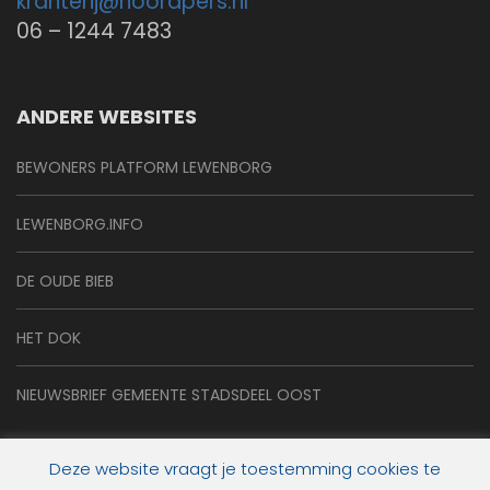
kranterij@
noordpers.nl
06 – 1244 7483
ANDERE WEBSITES
BEWONERS PLATFORM LEWENBORG
LEWENBORG.INFO
DE OUDE BIEB
HET DOK
NIEUWSBRIEF GEMEENTE STADSDEEL OOST
Deze website vraagt je toestemming cookies te