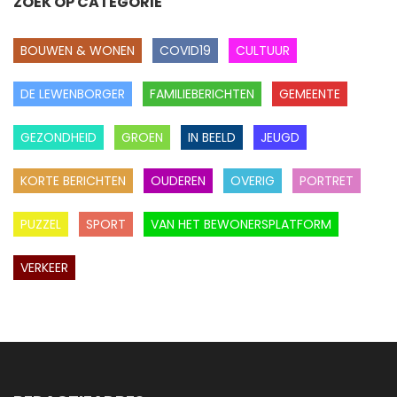
ZOEK OP CATEGORIE
BOUWEN & WONEN
COVID19
CULTUUR
DE LEWENBORGER
FAMILIEBERICHTEN
GEMEENTE
GEZONDHEID
GROEN
IN BEELD
JEUGD
KORTE BERICHTEN
OUDEREN
OVERIG
PORTRET
PUZZEL
SPORT
VAN HET BEWONERSPLATFORM
VERKEER