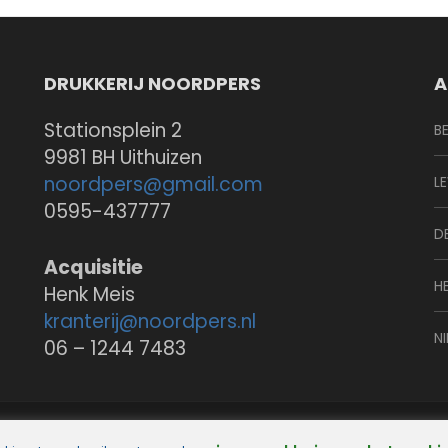
DRUKKERIJ NOORDPERS
A
Stationsplein 2
B
9981 BH Uithuizen
noordpers@
gmail.com
L
0595-437777
D
Acquisitie
H
Henk Meis
kranterij@
noordpers.nl
N
06 – 1244 7483