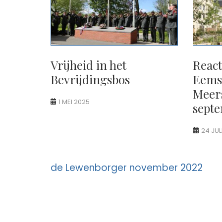
Vrijheid in het
Reac
Bevrijdingsbos
Eems
Meers
1 MEI 2025
sept
24 JUL
Berichtnavigatie
de Lewenborger november 2022