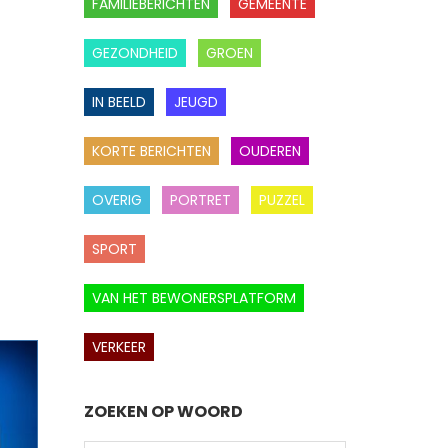
FAMILIEBERICHTEN
GEMEENTE
GEZONDHEID
GROEN
IN BEELD
JEUGD
KORTE BERICHTEN
OUDEREN
OVERIG
PORTRET
PUZZEL
SPORT
VAN HET BEWONERSPLATFORM
VERKEER
ZOEKEN OP WOORD