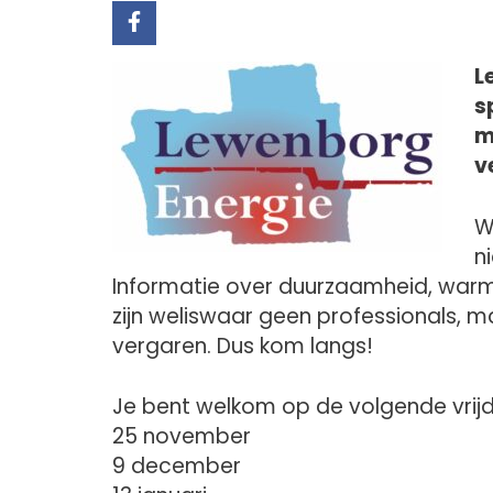
L
s
m
v
W
n
Informatie over duurzaamheid, warmt
zijn weliswaar geen professionals, 
vergaren. Dus kom langs!
Je bent welkom op de volgende vri
25 november
9 december