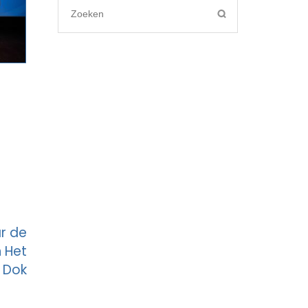
Search
for:
r de
 Het
Dok