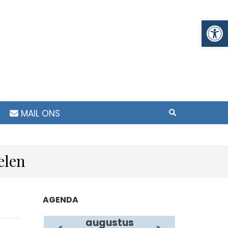
To
MAIL ONS
elen
AGENDA
augustus