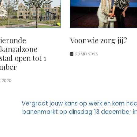
tieronde
Voor wie zorg jij?
kanaalzone
20 MEI 2025
tad open tot 1
ember
I 2020
Vergroot jouw kans op werk en kom naa
banenmarkt op dinsdag 13 december in