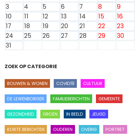
3
4
5
6
7
8
9
10
11
12
13
14
15
16
17
18
19
20
21
22
23
24
25
26
27
28
29
30
31
ZOEK OP CATEGORIE
BOUWEN & WONEN
COVID19
CULTUUR
DE LEWENBORGER
FAMILIEBERICHTEN
GEMEENTE
GEZONDHEID
GROEN
IN BEELD
JEUGD
KORTE BERICHTEN
OUDEREN
OVERIG
PORTRET