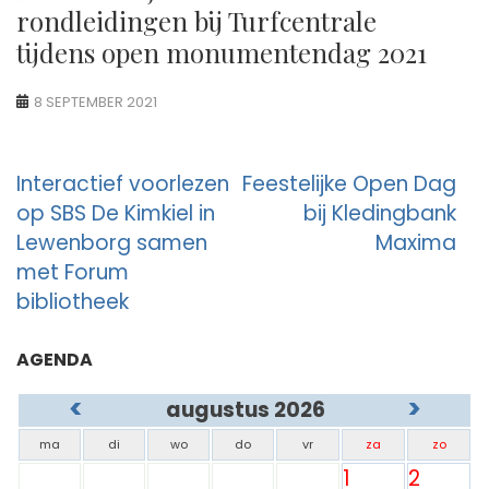
rondleidingen bij Turfcentrale
tijdens open monumentendag 2021
8 SEPTEMBER 2021
Berichtnavigatie
Interactief voorlezen
Feestelijke Open Dag
op SBS De Kimkiel in
bij Kledingbank
Lewenborg samen
Maxima
met Forum
bibliotheek
AGENDA
<
>
augustus 2026
ma
di
wo
do
vr
za
zo
1
2