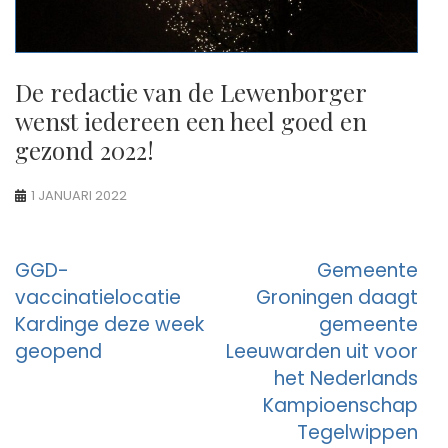
De redactie van de Lewenborger
wenst iedereen een heel goed en
gezond 2022!
1 JANUARI 2022
Berichtnavigatie
GGD-
Gemeente
vaccinatielocatie
Groningen daagt
Kardinge deze week
gemeente
geopend
Leeuwarden uit voor
het Nederlands
Kampioenschap
Tegelwippen