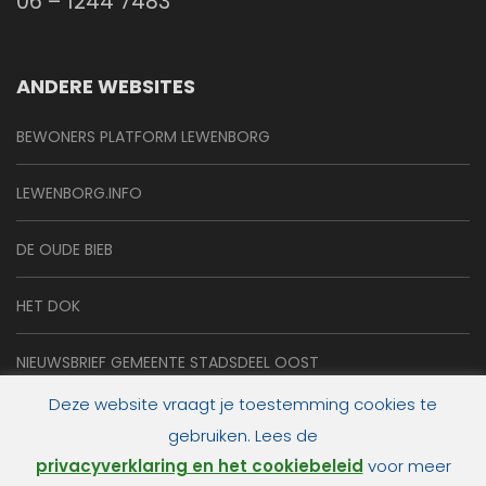
06 – 1244 7483
ANDERE WEBSITES
BEWONERS PLATFORM LEWENBORG
LEWENBORG.INFO
DE OUDE BIEB
HET DOK
NIEUWSBRIEF GEMEENTE STADSDEEL OOST
Deze website vraagt je toestemming cookies te
gebruiken. Lees de
privacyverklaring en het cookiebeleid
voor meer
© 2026
de Lewenborger online
.