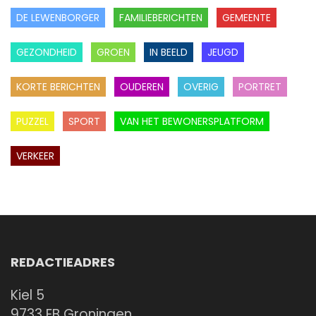
DE LEWENBORGER
FAMILIEBERICHTEN
GEMEENTE
GEZONDHEID
GROEN
IN BEELD
JEUGD
KORTE BERICHTEN
OUDEREN
OVERIG
PORTRET
PUZZEL
SPORT
VAN HET BEWONERSPLATFORM
VERKEER
REDACTIEADRES
Kiel 5
9733 EB Groningen