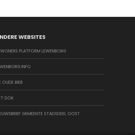
NDERE WEBSITES
EWONERS PLATFORM LEWENBORG
EWENBORG.INFO
E OUDE BIEB
ET DOK
IEUWSBRIEF GEMEENTE STADSDEEL OOST