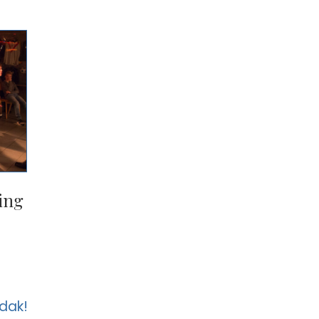
ling
dak!