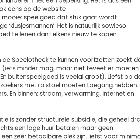
 kinderen met een beperking. Het is dus een
 ook eens op de website
et mooie: speelgoed dat stuk gaat wordt
ge ‘klusjesmannen’. Het is natuurlijk sowieso
ed te lenen dan telkens nieuw te kopen.
 de Speelotheek te kunnen voortzetten zoekt d
² (iets minder mag, maar niet teveel: er moeten
En buitenspeelgoed is veelal groot). Liefst op d
bezoekers met rolstoel moeten toegang hebben.
s. En binnen: stroom, verwarming, internet en
 is zonder structurele subsidie, die geheel dra
slechts een lage huur betalen maar geen
en zeer betaalbare plek zijn, liefst voor minima