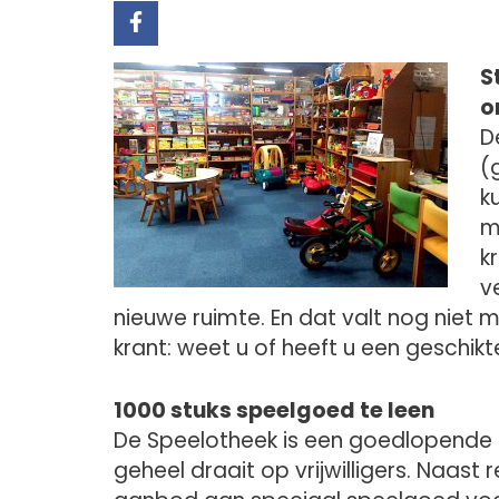
S
o
D
(
k
m
k
v
nieuwe ruimte. En dat valt nog niet
krant: weet u of heeft u een geschikt
1000 stuks speelgoed te leen
De Speelotheek is een goedlopende 
geheel draait op vrijwilligers. Naast