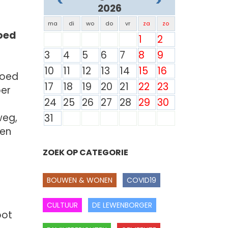
<
>
2026
ma
di
wo
do
vr
za
zo
oed
1
2
3
4
5
6
7
8
9
10
11
12
13
14
15
16
goed
17
18
19
20
21
22
23
ber
24
25
26
27
28
29
30
weg,
31
een
ZOEK OP CATEGORIE
BOUWEN & WONEN
COVID19
CULTUUR
DE LEWENBORGER
oot