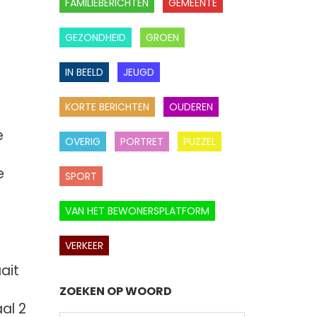
FAMILIEBERICHTEN
GEMEENTE
GEZONDHEID
GROEN
IN BEELD
JEUGD
KORTE BERICHTEN
OUDEREN
e
OVERIG
PORTRET
PUZZEL
e
SPORT
VAN HET BEWONERSPLATFORM
VERKEER
ait
ZOEKEN OP WOORD
al 2