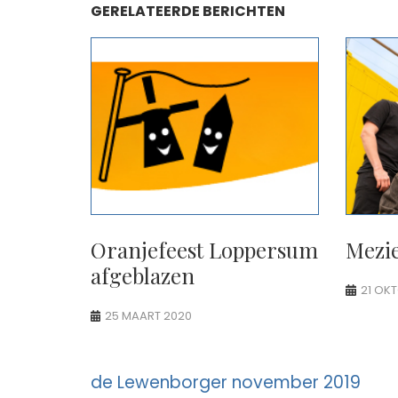
GERELATEERDE BERICHTEN
Oranjefeest Loppersum
Mezi
afgeblazen
21 OK
25 MAART 2020
Berichtnavigatie
de Lewenborger november 2019