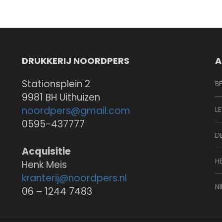
DRUKKERIJ NOORDPERS
A
Stationsplein 2
B
9981 BH Uithuizen
noordpers@
gmail.com
L
0595-437777
D
Acquisitie
H
Henk Meis
kranterij@
noordpers.nl
N
06 – 1244 7483