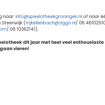
g naar:
info@
speelotheekgroningen.nl
of naar é
 Steenwijk (
mjkellenbach@
ziggo.nl
/ 06 46102510
com
/ 06 10362141).
eelotheek dit jaar met heel veel enthousiaste
 gaan vieren!