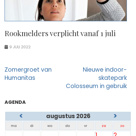
Rookmelders verplicht vanaf 1 juli
9 JULI 2022
Berichtnavigatie
Zomergroet van
Nieuwe indoor-
Humanitas
skatepark
Colosseum in gebruik
AGENDA
<
>
augustus 2026
ma
di
wo
do
vr
za
zo
1
2