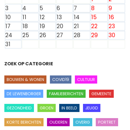
3
4
5
6
7
8
9
10
11
12
13
14
15
16
17
18
19
20
21
22
23
24
25
26
27
28
29
30
31
ZOEK OP CATEGORIE
BOUWEN & WONEN
COVID19
CULTUUR
DE LEWENBORGER
FAMILIEBERICHTEN
GEMEENTE
GEZONDHEID
GROEN
IN BEELD
JEUGD
KORTE BERICHTEN
OUDEREN
OVERIG
PORTRET