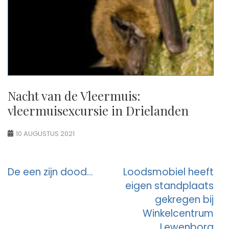
Nacht van de Vleermuis:
vleermuisexcursie in Drielanden
10 AUGUSTUS 2021
Berichtnavigatie
De een zijn dood…
Loodsmobiel heeft
eigen standplaats
gekregen bij
Winkelcentrum
Lewenborg