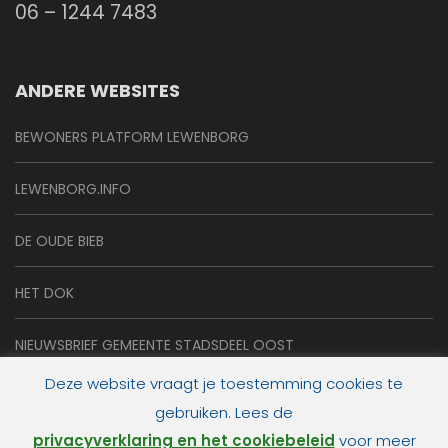
06 – 1244 7483
ANDERE WEBSITES
BEWONERS PLATFORM LEWENBORG
LEWENBORG.INFO
DE OUDE BIEB
HET DOK
NIEUWSBRIEF GEMEENTE STADSDEEL OOST
Deze website vraagt je toestemming cookies te
gebruiken. Lees de
privacyverklaring en het cookiebeleid
voor meer