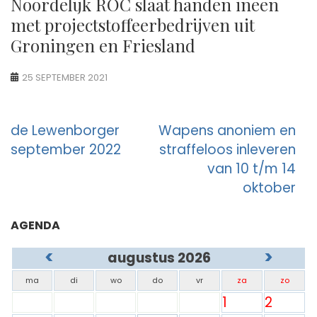
Noordelijk ROC slaat handen ineen
met projectstoffeerbedrijven uit
Groningen en Friesland
25 SEPTEMBER 2021
Berichtnavigatie
de Lewenborger
Wapens anoniem en
september 2022
straffeloos inleveren
van 10 t/m 14
oktober
AGENDA
<
>
augustus 2026
ma
di
wo
do
vr
za
zo
1
2