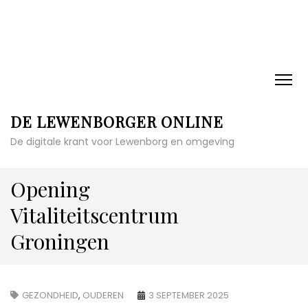
DE LEWENBORGER ONLINE
De digitale krant voor Lewenborg en omgeving
Opening
Vitaliteitscentrum
Groningen
GEZONDHEID
,
OUDEREN
3 SEPTEMBER 2025