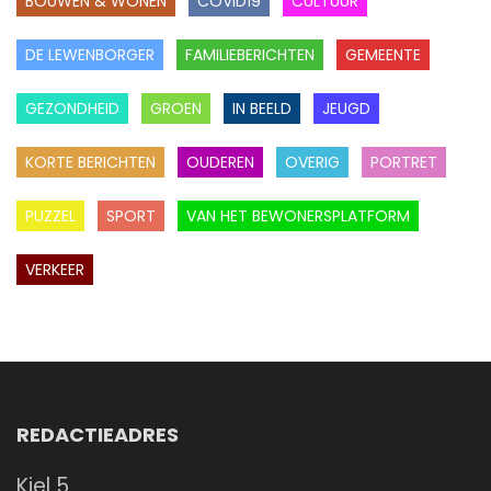
BOUWEN & WONEN
COVID19
CULTUUR
DE LEWENBORGER
FAMILIEBERICHTEN
GEMEENTE
GEZONDHEID
GROEN
IN BEELD
JEUGD
KORTE BERICHTEN
OUDEREN
OVERIG
PORTRET
PUZZEL
SPORT
VAN HET BEWONERSPLATFORM
VERKEER
REDACTIEADRES
Kiel 5