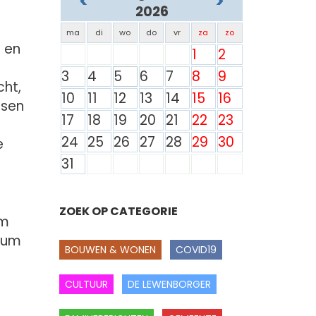
<
>
2026
ma
di
wo
do
vr
za
zo
 en
1
2
r
3
4
5
6
7
8
9
cht,
10
11
12
13
14
15
16
ssen
17
18
19
20
21
22
23
24
25
26
27
28
29
30
e
31
ZOEK OP CATEGORIE
am
trum
BOUWEN & WONEN
COVID19
CULTUUR
DE LEWENBORGER