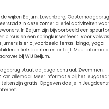
n de wijken Beijum, Lewenborg, Oosterhoogebrug
eerstad zijn deze zomer allerlei activiteiten voo
ewoners.
In Beijum zijn bijvoorbeeld een speurto
en circus en een springkussenfeest. Voor volwa
eijumers is er bijvoorbeeld terras-bingo, yoga,
childeren fietstochten en ontbijt. Meer informati
aarover bij WIJ Beijum.
oogebrug staat de jeugd centraal. Zwemmen,
Het kan allemaal. Meer informatie bij het jeugdte
teiten zijn gratis. Opgeven doe je in Jeugdcen
internet.