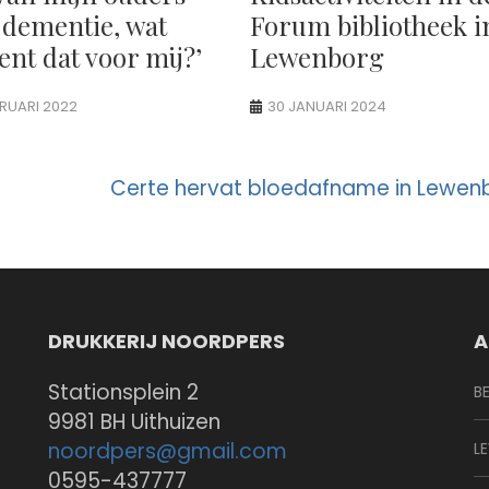
 dementie, wat
Forum bibliotheek i
ent dat voor mij?’
Lewenborg
BRUARI 2022
30 JANUARI 2024
Certe hervat bloedafname in Lewen
DRUKKERIJ NOORDPERS
A
Stationsplein 2
B
9981 BH Uithuizen
noordpers@
gmail.com
L
0595-437777