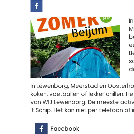
I
M
b
e
B
s
d
In Lewenborg, Meerstad en Oosterh
koken, voetballen of lekker chillen. 
van WIJ Lewenborg. De meeste activi
’t Schip. Het kan niet per telefoon of 
Facebook