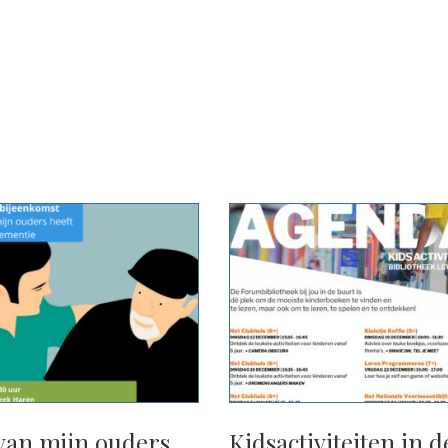
van mijn ouders
Kidsactiviteiten in d