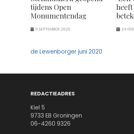
tijdens Open
heeft
Monumentendag
betek
11 SEPTEMBER 2025
24 FE
Berichtnavigatie
de Lewenborger juni 2020
REDACTIEADRES
Kiel 5
9733 EB Groningen
06-4260 9326