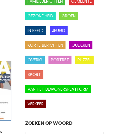
FAMILIEBERICHTEN
GEMEENTE
GEZONDHEID
GROEN
IN BEELD
JEUGD
KORTE BERICHTEN
OUDEREN
OVERIG
PORTRET
PUZZEL
SPORT
VAN HET BEWONERSPLATFORM
VERKEER
ZOEKEN OP WOORD
e