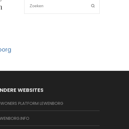
n
Search
for:
borg
NDERE WEBSITES
EWONERS PLATFORM LEWENBORG
EWENBORG.INFO