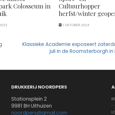
park Colosseum in
Cultuurhopper
uik
herfst/winter geop
 2023
1 OKTOBER 2024
g
Klassieke Academie exposeert zaterd
juli in de Roomsterborgh in
DRUKKERIJ NOORDPERS
A
Stationsplein 2
B
9981 BH Uithuizen
noordpers@
gmail.com
L