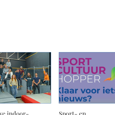
we indoor-
Sport- en