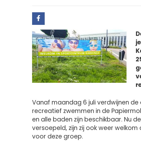
D
j
K
2
g
v
r
Vanaf maandag 6 juli verdwijnen d
recreatief zwemmen in de Papiermo
en alle baden zijn beschikbaar. Nu de 
versoepeld, zijn zij ook weer welko
voor deze groep.