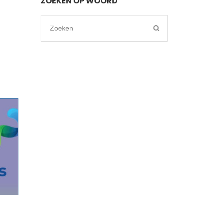
ZOEKEN OP WOORD
Search
for: