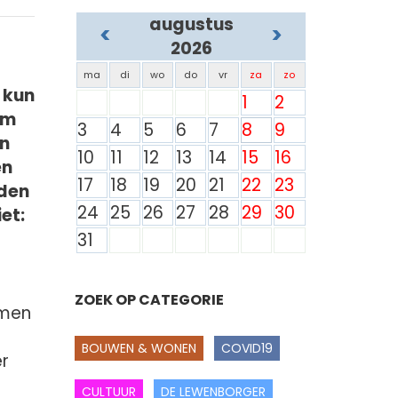
augustus
<
>
2026
ma
di
wo
do
vr
za
zo
 kun
1
2
um
3
4
5
6
7
8
9
en
10
11
12
13
14
15
16
en
17
18
19
20
21
22
23
jden
24
25
26
27
28
29
30
et:
31
ZOEK OP CATEGORIE
mmen
BOUWEN & WONEN
COVID19
er
CULTUUR
DE LEWENBORGER