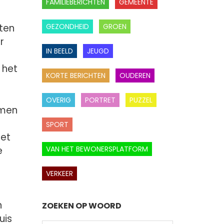
FAMILIEBERICHTEN
GEMEENTE
hten
GEZONDHEID
GROEN
r
IN BEELD
JEUGD
 het
KORTE BERICHTEN
OUDEREN
OVERIG
PORTRET
PUZZEL
mmen
SPORT
oet
e
VAN HET BEWONERSPLATFORM
VERKEER
n
ZOEKEN OP WOORD
uis