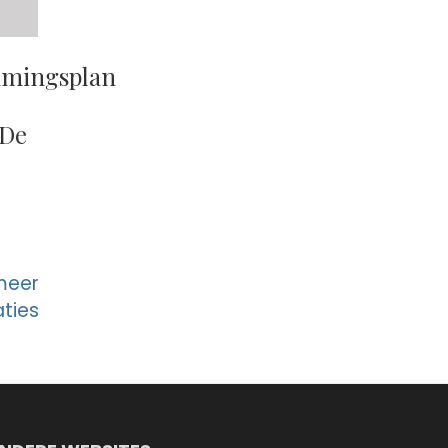
mmingsplan
 De
 meer
ties