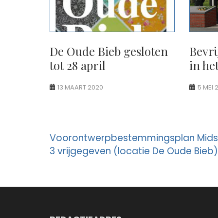
De Oude Bieb gesloten
Bevri
tot 28 april
in he
13 MAART 2020
5 MEI 
Berichtnavigatie
Voorontwerpbestemmingsplan Mid
3 vrijgegeven (locatie De Oude Bieb)