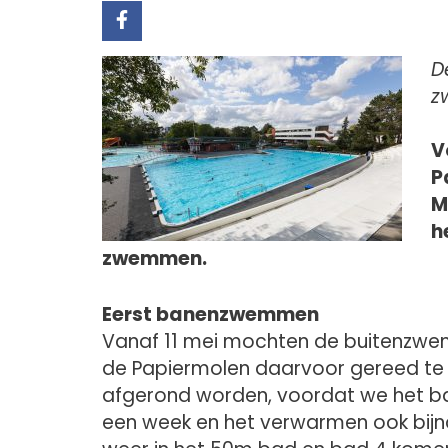
D
z
V
P
M
h
zwemmen.
Eerst banenzwemmen
Vanaf 11 mei mochten de buitenzwe
de Papiermolen daarvoor gereed te 
afgerond worden, voordat we het bad
een week en het verwarmen ook bijna 