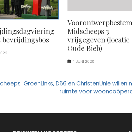
Voorontwerpbeste
jdingsdagviering
Midscheeps 3
t bevrijdingsbos
vrijgegeven (locatie
Oude Bieb)
2022
4 JUNI 2020
scheeps
GroenLinks, D66 en ChristenUnie willen
ruimte voor wooncoöpera