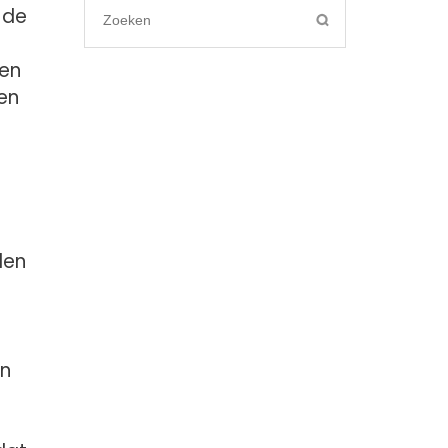
 de
Search
for:
gen
en
den
en