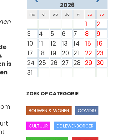
<
>
2026
ma
di
wo
do
vr
za
zo
omen
1
2
3
4
5
6
7
8
9
10
11
12
13
14
15
16
de
17
18
19
20
21
22
23
.
24
25
26
27
28
29
30
n is
men
31
ZOEK OP CATEGORIE
g om
BOUWEN & WONEN
COVID19
urt
CULTUUR
DE LEWENBORGER
nt