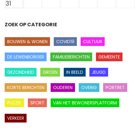
31
ZOEK OP CATEGORIE
BOUWEN & WONEN
COVID19
CULTUUR
DE LEWENBORGER
FAMILIEBERICHTEN
GEMEENTE
GEZONDHEID
GROEN
IN BEELD
JEUGD
KORTE BERICHTEN
OUDEREN
OVERIG
PORTRET
PUZZEL
SPORT
VAN HET BEWONERSPLATFORM
VERKEER