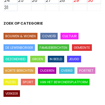
24
25
26
27
28
29
30
31
ZOEK OP CATEGORIE
BOUWEN & WONEN
COVID19
CULTUUR
DE LEWENBORGER
FAMILIEBERICHTEN
GEMEENTE
GEZONDHEID
GROEN
IN BEELD
JEUGD
KORTE BERICHTEN
OUDEREN
OVERIG
PORTRET
PUZZEL
SPORT
VAN HET BEWONERSPLATFORM
VERKEER