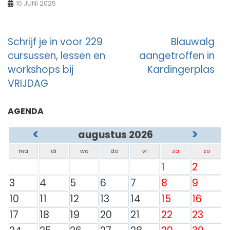
10 JUNI 2025
Berichtnavigatie
Schrijf je in voor 229
Blauwalg
cursussen, lessen en
aangetroffen in
workshops bij
Kardingerplas
VRIJDAG
AGENDA
<
>
augustus 2026
ma
di
wo
do
vr
za
zo
1
2
3
4
5
6
7
8
9
10
11
12
13
14
15
16
17
18
19
20
21
22
23